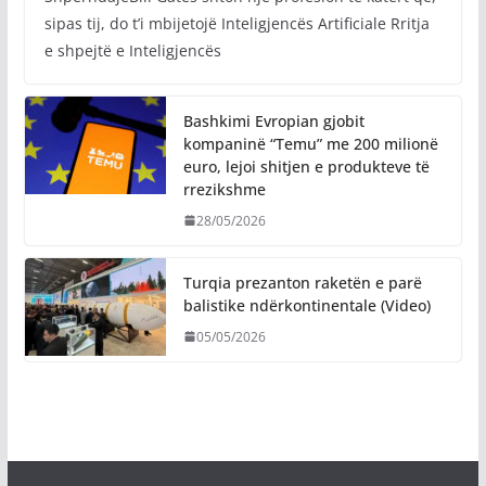
sipas tij, do t’i mbijetojë Inteligjencës Artificiale Rritja
e shpejtë e Inteligjencës
Bashkimi Evropian gjobit
kompaninë “Temu” me 200 milionë
euro, lejoi shitjen e produkteve të
rrezikshme
28/05/2026
Turqia prezanton raketën e parë
balistike ndërkontinentale (Video)
05/05/2026