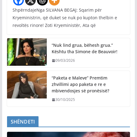
ShpërndajeNga SILVANA BEGAJ: Sqarim për
Kryeministrin, që duket se nuk po kupton thelbin e
revoltës rinore! Zoti Kryeministër, Ata që
“Nuk lind grua, bëhesh grua.”
Kështu tha Simone de Beauvoir!
09/03/2026
“Paketa e Maleve” Premtim
zhvillimi apo paketa e re e
mbivendosjes së pronësisë?
30/10/2025
SHËNDETI