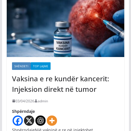
SHËNDETI
TOP LAJME
Vaksina e re kundër kancerit:
Injeksion direkt në tumor
03/04/2026
admin
Shpërndaje
ShpërndajeNjë vaksinë e re që injektohet