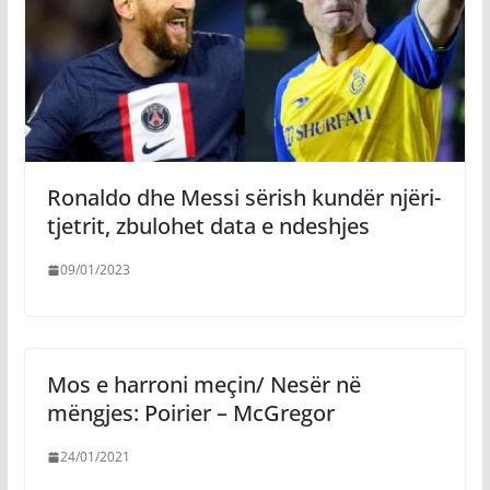
Ronaldo dhe Messi sërish kundër njëri-
tjetrit, zbulohet data e ndeshjes
09/01/2023
Mos e harroni meçin/ Nesër në
mëngjes: Poirier – McGregor
24/01/2021