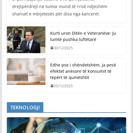
drejtpërdrejt në tumor mund të rrisë ndjeshëm
shanset e mbijetesës për disa nga kanceret
Kurti uron Ditën e Veteranëve: Ju
lumtë pushka luftëtarë
30/12/2025
Edhe pse i shëndetshëm, ja pesë
efektet anësore të konsumit të
tepërt të qumështit
05/12/2025
TEKNOLOGJI