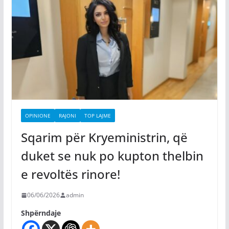
OPINIONE
RAJONI
TOP LAJME
Sqarim për Kryeministrin, që
duket se nuk po kupton thelbin
e revoltës rinore!
06/06/2026
admin
Shpërndaje