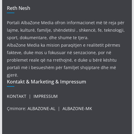
Reth Nesh
Portali AlbaZone Media ofron informacionet më të reja për
lajme, kulturë, familje, shëndetësi , shkencë, fe, teknologji,
sport, dokumentare, dhe shume te tjera.
AlbaZone Media ka mision paraqitjen e realitetit përmes
fakteve, duke mos u fokusuar në senzacione, por në
problemet reale që na rrethojnë, e duke u bërë kështu
portali më i besueshëm për familjet shqiptare dhe më
gjerë.
Kontakt & Marketing & Impressum
KONTAKT
|
IMPRESSUM
Çmimore:
ALBAZONE-AL
|
ALBAZONE-MK