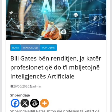
BOTA
TEKNOLOGJI
TOP LAJME
Bill Gates bën renditjen, ja katër
profesionet që do t’i mbijetojnë
Inteligjencës Artificiale
26/06/2026
admin
Shpërndaje
ShpërndajeBill Gates shton një profesion të katërt që,