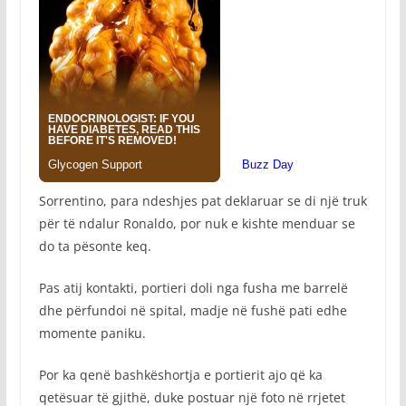
Sorrentino, para ndeshjes pat deklaruar se di një truk
për të ndalur Ronaldo, por nuk e kishte menduar se
do ta pësonte keq.
Pas atij kontakti, portieri doli nga fusha me barrelë
dhe përfundoi në spital, madje në fushë pati edhe
momente paniku.
Por ka qenë bashkëshortja e portierit ajo që ka
qetësuar të gjithë, duke postuar një foto në rrjetet