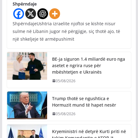
Shpërndaje
ShpërndajeUshtria izraelite njoftoi se kishte nisur
sulme në Libanin jugor në përgjigje, siç thotë ajo, të
një shkeljeje të armëpushimit
BE-ja siguron 1.4 miliardë euro nga
asetet e ngrira ruse për
mbështetjen e Ukrainës
05/08/2026
Trump thotë se ngushtica e
Hormuzit mund të hapet nesër
05/08/2026
Kryeministri në detyrë Kurti priti në
takim Komandantin e KFOR-it,