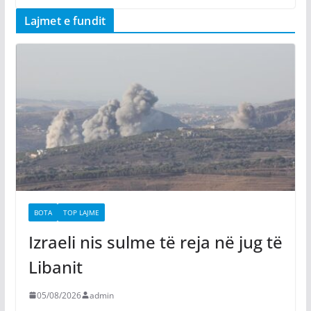
Lajmet e fundit
BOTA
TOP LAJME
Izraeli nis sulme të reja në jug të
Libanit
05/08/2026
admin