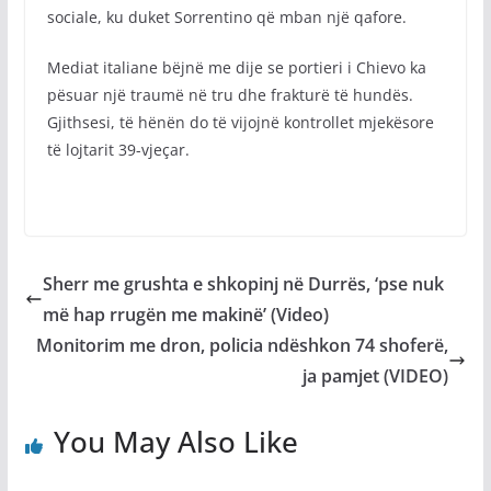
sociale, ku duket Sorrentino që mban një qafore.
Mediat italiane bëjnë me dije se portieri i Chievo ka
pësuar një traumë në tru dhe frakturë të hundës.
Gjithsesi, të hënën do të vijojnë kontrollet mjekësore
të lojtarit 39-vjeçar.
Sherr me grushta e shkopinj në Durrës, ‘pse nuk
më hap rrugën me makinë’ (Video)
Monitorim me dron, policia ndëshkon 74 shoferë,
ja pamjet (VIDEO)
You May Also Like