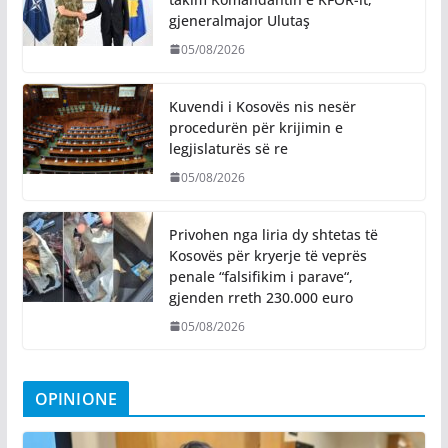
gjeneralmajor Ulutaş
05/08/2026
Kuvendi i Kosovës nis nesër
procedurën për krijimin e
legjislaturës së re
05/08/2026
Privohen nga liria dy shtetas të
Kosovës për kryerje të veprës
penale “falsifikim i parave“,
gjenden rreth 230.000 euro
05/08/2026
OPINIONE