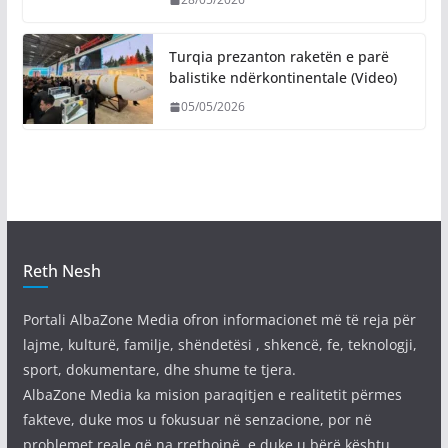
Turqia prezanton raketën e parë
balistike ndërkontinentale (Video)
05/05/2026
Reth Nesh
Portali AlbaZone Media ofron informacionet më të reja për
lajme, kulturë, familje, shëndetësi , shkencë, fe, teknologji,
sport, dokumentare, dhe shume te tjera.
AlbaZone Media ka mision paraqitjen e realitetit përmes
fakteve, duke mos u fokusuar në senzacione, por në
problemet reale që na rrethojnë, e duke u bërë kështu