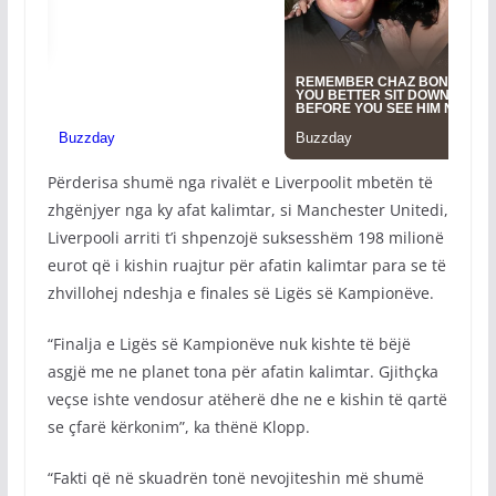
Përderisa shumë nga rivalët e Liverpoolit mbetën të
zhgënjyer nga ky afat kalimtar, si Manchester Unitedi,
Liverpooli arriti t’i shpenzojë suksesshëm 198 milionë
eurot që i kishin ruajtur për afatin kalimtar para se të
zhvillohej ndeshja e finales së Ligës së Kampionëve.
“Finalja e Ligës së Kampionëve nuk kishte të bëjë
asgjë me ne planet tona për afatin kalimtar. Gjithçka
veçse ishte vendosur atëherë dhe ne e kishin të qartë
se çfarë kërkonim”, ka thënë Klopp.
“Fakti që në skuadrën tonë nevojiteshin më shumë