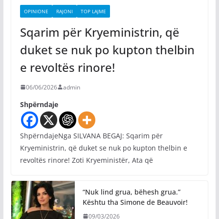
OPINIONE
RAJONI
TOP LAJME
Sqarim për Kryeministrin, që
duket se nuk po kupton thelbin
e revoltës rinore!
06/06/2026
admin
Shpërndaje
ShpërndajeNga SILVANA BEGAJ: Sqarim për
Kryeministrin, që duket se nuk po kupton thelbin e
revoltës rinore! Zoti Kryeministër, Ata që
“Nuk lind grua, bëhesh grua.”
Kështu tha Simone de Beauvoir!
09/03/2026