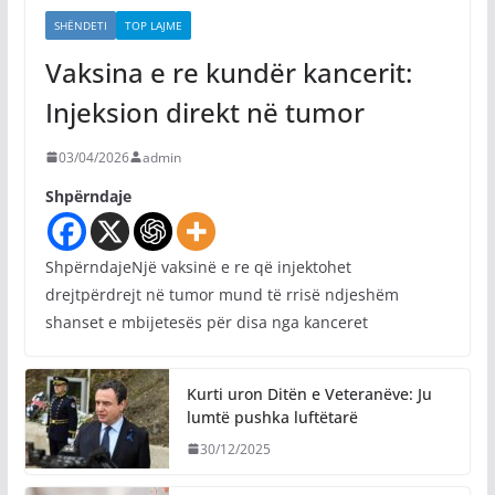
SHËNDETI
TOP LAJME
Vaksina e re kundër kancerit:
Injeksion direkt në tumor
03/04/2026
admin
Shpërndaje
ShpërndajeNjë vaksinë e re që injektohet
drejtpërdrejt në tumor mund të rrisë ndjeshëm
shanset e mbijetesës për disa nga kanceret
Kurti uron Ditën e Veteranëve: Ju
lumtë pushka luftëtarë
30/12/2025