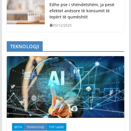
Edhe pse i shëndetshëm, ja pesë
efektet anësore të konsumit të
tepërt të qumështit
05/12/2025
TEKNOLOGJI
BOTA
TEKNOLOGJI
TOP LAJME