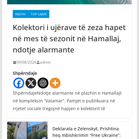
RAJONI
TOP LAJME
Kolektori i ujërave të zeza hapet
në mes të sezonit në Hamallaj,
ndotje alarmante
09/08/2026
admin
Shpërndaje
ShpërndajeNdotje alarmante në plazhin e Hamallajt
në kompleksin “Valamar”. Pamjet e publikuara në
rrjetet sociale tregojnë hapjen e kolektorit të
Deklarata e Zelenskyt, Prishtina
heq mbishkrimin “Free Ukraine”: