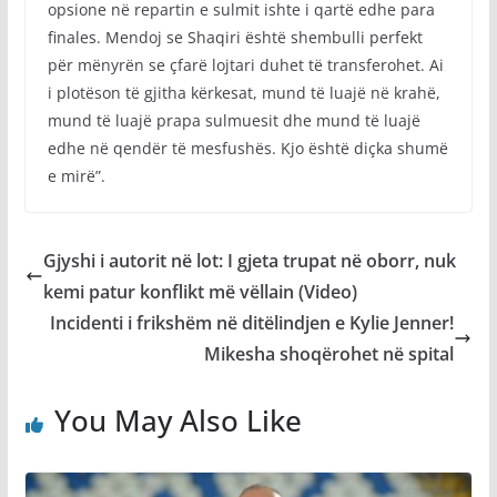
opsione në repartin e sulmit ishte i qartë edhe para
finales. Mendoj se Shaqiri është shembulli perfekt
për mënyrën se çfarë lojtari duhet të transferohet. Ai
i plotëson të gjitha kërkesat, mund të luajë në krahë,
mund të luajë prapa sulmuesit dhe mund të luajë
edhe në qendër të mesfushës. Kjo është diçka shumë
e mirë”.
Gjyshi i autorit në lot: I gjeta trupat në oborr, nuk
kemi patur konflikt më vëllain (Video)
Incidenti i frikshëm në ditëlindjen e Kylie Jenner!
Mikesha shoqërohet në spital
You May Also Like