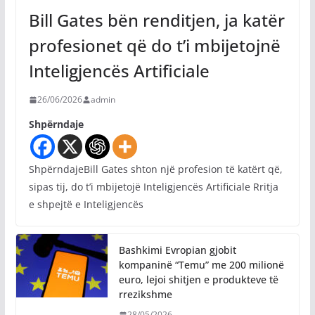
Bill Gates bën renditjen, ja katër
profesionet që do t’i mbijetojnë
Inteligjencës Artificiale
26/06/2026
admin
Shpërndaje
ShpërndajeBill Gates shton një profesion të katërt që,
sipas tij, do t’i mbijetojë Inteligjencës Artificiale Rritja
e shpejtë e Inteligjencës
Bashkimi Evropian gjobit
kompaninë “Temu” me 200 milionë
euro, lejoi shitjen e produkteve të
rrezikshme
28/05/2026