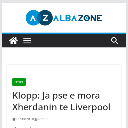
Skip
to
content
SPORT
Klopp: Ja pse e mora
Xherdanin te Liverpool
11/08/2018
admin