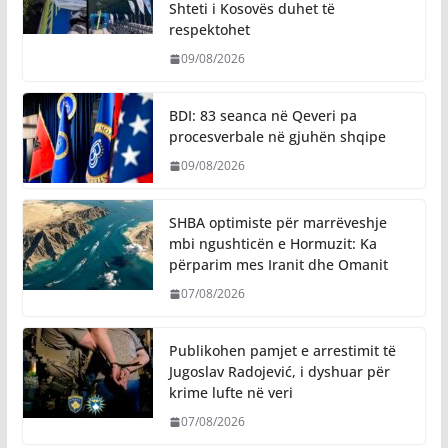
Shteti i Kosovës duhet të
respektohet
09/08/2026
BDI: 83 seanca në Qeveri pa
procesverbale në gjuhën shqipe
09/08/2026
SHBA optimiste për marrëveshje
mbi ngushticën e Hormuzit: Ka
përparim mes Iranit dhe Omanit
07/08/2026
Publikohen pamjet e arrestimit të
Jugoslav Radojević, i dyshuar për
krime lufte në veri
07/08/2026