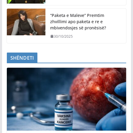
“Paketa e Maleve” Premtim
zhvillimi apo paketa e re e
mbivendosjes së pronësisë?
30/10/2025
SHËNDETI